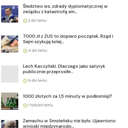
Śledztwo ws. zdrady dyplomatycznej w
związku z katastrofą sm...
2 dni temu
7000 zł z ZUS to dopiero początek. Rząd i
Sejm szykują kolej...
4 dni temu
Lech Kaczyński. Dlaczego jako satyryk
publicznie przeprosiłe...
6 dni temu
1000 złotych za 1,5 minuty w podkomisji?
1 tydzień temu
Zamachu w Smoleńsku nie było. Ujawniono
wnioski międzynarodo...