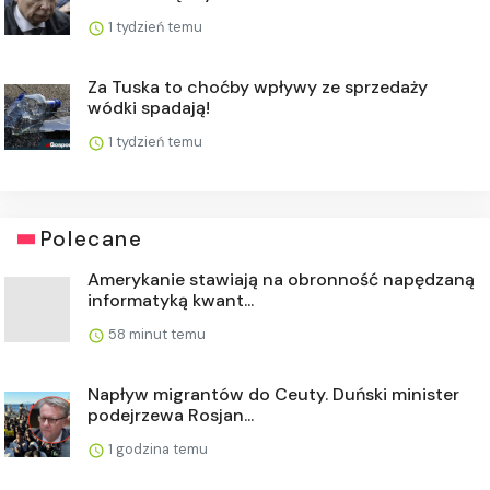
1 tydzień temu
Za Tuska to choćby wpływy ze sprzedaży
wódki spadają!
1 tydzień temu
Polecane
Amerykanie stawiają na obronność napędzaną
informatyką kwant...
58 minut temu
Napływ migrantów do Ceuty. Duński minister
podejrzewa Rosjan...
1 godzina temu