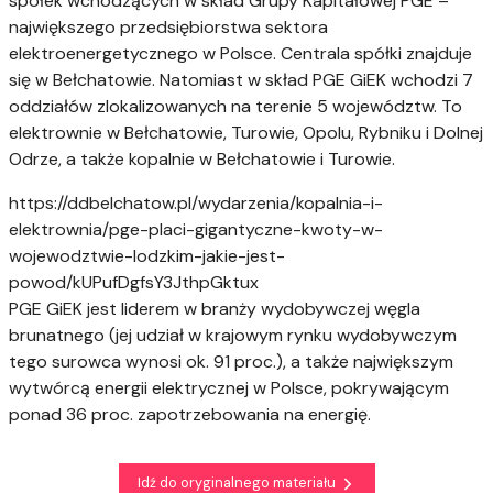
spółek wchodzących w skład Grupy Kapitałowej PGE –
największego przedsiębiorstwa sektora
elektroenergetycznego w Polsce. Centrala spółki znajduje
się w Bełchatowie. Natomiast w skład PGE GiEK wchodzi 7
oddziałów zlokalizowanych na terenie 5 województw. To
elektrownie w Bełchatowie, Turowie, Opolu, Rybniku i Dolnej
Odrze, a także kopalnie w Bełchatowie i Turowie.
https://ddbelchatow.pl/wydarzenia/kopalnia-i-
elektrownia/pge-placi-gigantyczne-kwoty-w-
wojewodztwie-lodzkim-jakie-jest-
powod/kUPufDgfsY3JthpGktux
PGE GiEK jest liderem w branży wydobywczej węgla
brunatnego (jej udział w krajowym rynku wydobywczym
tego surowca wynosi ok. 91 proc.), a także największym
wytwórcą energii elektrycznej w Polsce, pokrywającym
ponad 36 proc. zapotrzebowania na energię.
Idź do oryginalnego materiału