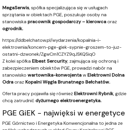
MegaSerwis
, spółka specjalizująca się w usługach
sprzątania w obiektach PGE, poszukuje osoby na
stanowiska
pracownik gospodarczy – kierowca
oraz
ogrodnik.
https://ddbelchatow.pl/wydarzenia/kopalnia-i-
elektrownia/koncern-pge-giek-sypnie-groszem-to-juz-
ostatni-dzwonek/ZgwCm1CZYZ9qJSKQSiqO
Z kolei spółka
Elbest Sercurity
, zajmująca się ochroną i
zabezpieczeniem obiektów PGE, prowadzi nabór na
stanowisko
wartownika-konwojenta
w
Elektrowni Dolna
Odra
oraz
Kopalni Węgla Brunatnego Bełchatów.
Oferta pracy pojawiła się również
Elektrowni Rybnik
, gdzie
chcą zatrudnić
dyżurnego elektroenergetyka.
PGE GiEK - najwięksi w energetyce
PGE Górnictwo i Energetyka Konwencjonalna to jedna ze