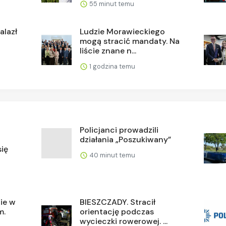
55 minut temu
alazł
Ludzie Morawieckiego
mogą stracić mandaty. Na
liście znane n...
1 godzina temu
Policjanci prowadzili
działania „Poszukiwany”
ię
40 minut temu
ie w
BIESZCZADY. Stracił
m.
orientację podczas
wycieczki rowerowej. ...