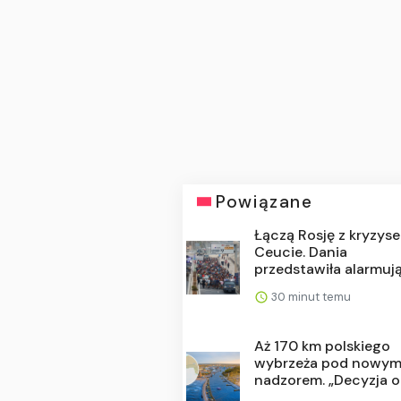
Powiązane
Łączą Rosję z kryzys
Ceucie. Dania
przedstawiła alarmują.
30 minut temu
Aż 170 km polskiego
wybrzeża pod nowy
nadzorem. „Decyzja o .