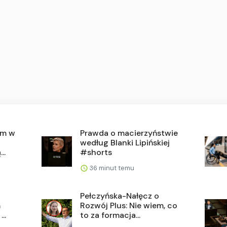
em w
Prawda o macierzyństwie
według Blanki Lipińskiej
..
#shorts
36 minut temu
Pełczyńska-Nałęcz o
m
Rozwój Plus: Nie wiem, co
..
to za formacja...