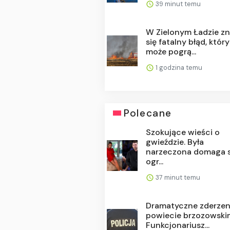
39 minut temu
W Zielonym Ładzie zn
się fatalny błąd, który
może pogrą...
1 godzina temu
Polecane
Szokujące wieści o
gwieździe. Była
narzeczona domaga s
ogr...
37 minut temu
Dramatyczne zderzen
powiecie brzozowski
Funkcjonariusz...