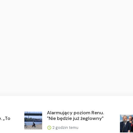
w
Alarmujący poziom Renu.
. „To
"Nie będzie już żeglowny"
2 godzin temu