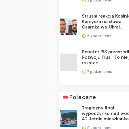
2 godzin temu
Strusia reakcja Kosin
Kamysza na słowa
Czarnka ws. Ukrai...
6 godzin temu
Senator PiS przeszed
Rozwoju Plus. "To nie 
rozstani...
7 godzin temu
Polecane
Tragiczny finał
wypoczynku nad wod
42-letnia mieszkanka 
5 godzin temu