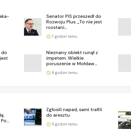
iaka-
Senator PiS przeszedł do
Rozwoju Plus. „To nie jest
rozstani...
7 godzin temu
ł do
Nieznany obiekt runął z
jest
impetem. Wielkie
poruszenie w Mołdaw...
8 godzin temu
Zgłosili napad, sami trafili
ą.
do aresztu
Po...
5 godzin temu