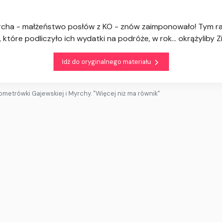
yrcha - małżeństwo posłów z KO - znów zaimponowało! Tym ra
, które podliczyło ich wydatki na podróże, w rok... okrążyliby Z
Idź do oryginalnego materiału
lometrówki Gajewskiej i Myrchy. "Więcej niż ma równik"