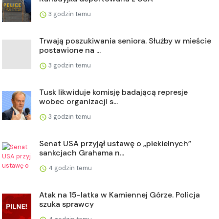
3 godzin temu
Trwają poszukiwania seniora. Służby w mieście
postawione na ...
3 godzin temu
Tusk likwiduje komisję badającą represje
wobec organizacji s...
3 godzin temu
Senat USA przyjął ustawę o „piekielnych”
sankcjach Grahama n...
4 godzin temu
Atak na 15-latka w Kamiennej Górze. Policja
szuka sprawcy