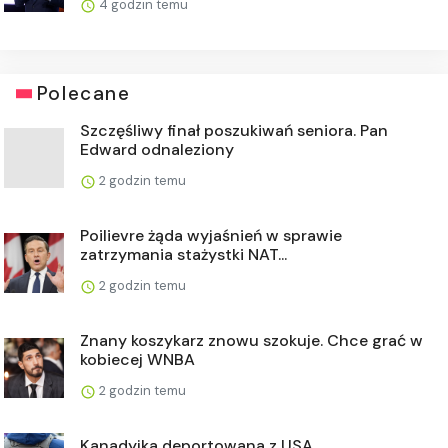
4 godzin temu
Polecane
Szczęśliwy finał poszukiwań seniora. Pan
Edward odnaleziony
2 godzin temu
Poilievre żąda wyjaśnień w sprawie
zatrzymania stażystki NAT...
2 godzin temu
Znany koszykarz znowu szokuje. Chce grać w
kobiecej WNBA
2 godzin temu
Kanadyjka deportowana z USA