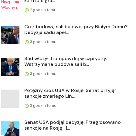
kontrole gra...
2 godzin temu
Co z budową sali balowej przy Białym Domu?
Decyzja sądu apel...
3 godzin temu
Sąd włożył Trumpowi kij w szprychy.
Wstrzymana budowa sali b...
3 godzin temu
Potężny cios USA w Rosję. Senat przyjął
sankcje zmarłego Lin...
3 godzin temu
Senat USA podjął decyzję. Przegłosowano
sankcje na Rosję i I...