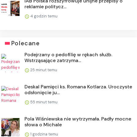
IAB Polska rozszyfrowuje unijne przepisy o
reklamie politycz...
4 godzin temu
Polecane
Podejrzany o pedofilię w rękach służb.
Wstrząsające zatrzyma...
25 minut temu
Deskal Pamięci ks. Romana Kotlarza. Uroczyste
odsłonięcie ju...
55 minut temu
Pola Wiśniewska nie wytrzymała. Padły mocne
słowa o Michale
1 godzina temu