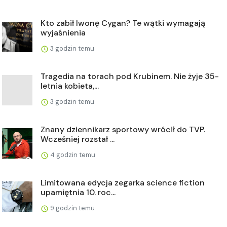
Kto zabił Iwonę Cygan? Te wątki wymagają
wyjaśnienia
3 godzin temu
Tragedia na torach pod Krubinem. Nie żyje 35-
letnia kobieta,...
3 godzin temu
Znany dziennikarz sportowy wrócił do TVP.
Wcześniej rozstał ...
4 godzin temu
Limitowana edycja zegarka science fiction
upamiętnia 10. roc...
9 godzin temu