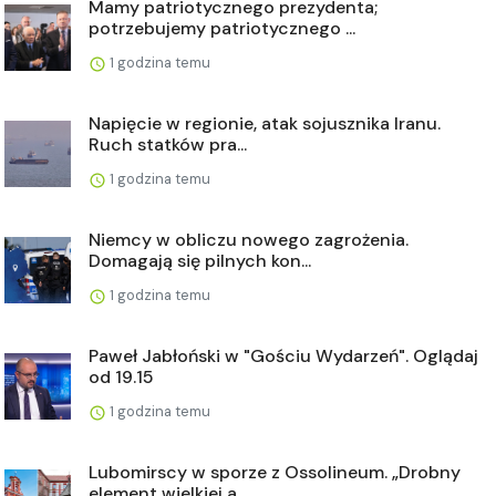
Mamy patriotycznego prezydenta;
potrzebujemy patriotycznego ...
1 godzina temu
Napięcie w regionie, atak sojusznika Iranu.
Ruch statków pra...
1 godzina temu
Niemcy w obliczu nowego zagrożenia.
Domagają się pilnych kon...
1 godzina temu
Paweł Jabłoński w "Gościu Wydarzeń". Oglądaj
od 19.15
1 godzina temu
Lubomirscy w sporze z Ossolineum. „Drobny
element wielkiej a...