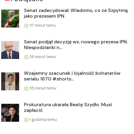
Senat zadecydował. Wiadomo, co ze Szpytmą
jako prezesem IPN
37 minut temu
Senat podjął decyzję ws. nowego prezesa IPN.
Niespodzianki n...
38 minut temu
Wzajemny szacunek i lojalność bohaterów
serialu 1670 #shorts...
55 minut temu
Prokuratura ukarała Beatę Szydło. Musi
zapłacić
1 godzina temu