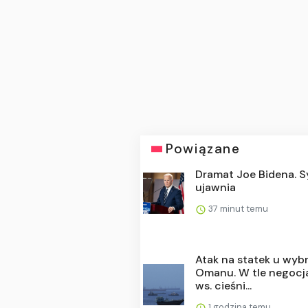
Powiązane
Dramat Joe Bidena. 
ujawnia
37 minut temu
Atak na statek u wyb
Omanu. W tle negocj
ws. cieśni...
1 godzina temu