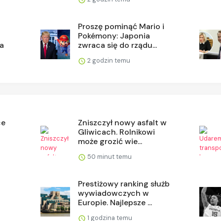
Proszę pominąć Mario i
Pokémony: Japonia
ta
zwraca się do rządu...
2 godzin temu
ce
Zniszczył nowy asfalt w
Gliwicach. Rolnikowi
może grozić wie...
50 minut temu
Prestiżowy ranking służb
wywiadowczych w
Europie. Najlepsze ...
1 godzina temu