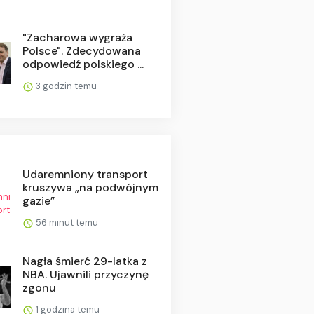
"Zacharowa wygraża
Polsce". Zdecydowana
odpowiedź polskiego ...
3 godzin temu
Udaremniony transport
kruszywa „na podwójnym
gazie”
56 minut temu
Nagła śmierć 29-latka z
NBA. Ujawnili przyczynę
zgonu
1 godzina temu