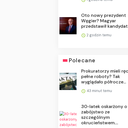
Oto nowy prezydent
Węgier? Magyar
przedstawił kandyda
2 godzin temu
Polecane
Prokuratorzy mieli rę
pełne roboty? Tak
wyglądało półrocze...
43 minut temu
30-latek oskarżony o
zabójstwo ze
szczególnym
okrucieństwem....