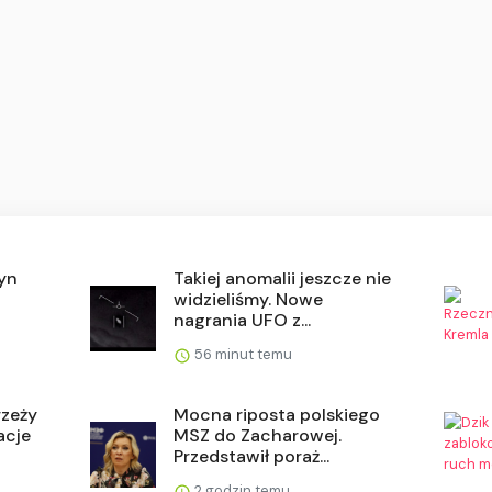
Syn
Takiej anomalii jeszcze nie
widzieliśmy. Nowe
nagrania UFO z...
56 minut temu
rzeży
Mocna riposta polskiego
acje
MSZ do Zacharowej.
Przedstawił poraż...
2 godzin temu