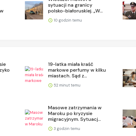
sytuacji na granicy
 w
polsko-białoruskiej. „W...
10 godzin temu
sie
19-latka miała kraść
zyko
markowe perfumy w kilku
miastach. Sąd z...
52 minut temu
Masowe zatrzymania w
Maroku po kryzysie
.
migracyjnym. Sytuacj...
3 godzin temu