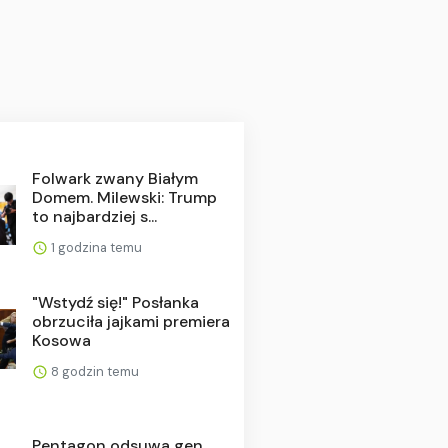
Folwark zwany Białym
Domem. Milewski: Trump
to najbardziej s...
1 godzina temu
"Wstydź się!" Posłanka
obrzuciła jajkami premiera
Kosowa
8 godzin temu
Pentagon odsuwa gen.