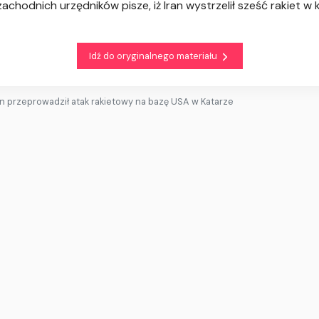
zachodnich urzędników pisze, iż Iran wystrzelił sześć rakiet w 
Idź do oryginalnego materiału
an przeprowadził atak rakietowy na bazę USA w Katarze