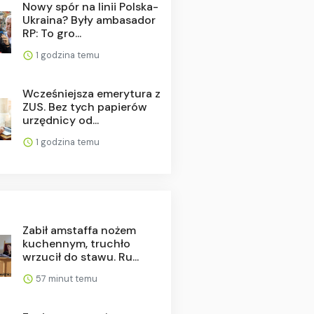
Nowy spór na linii Polska-
Ukraina? Były ambasador
RP: To gro...
1 godzina temu
Wcześniejsza emerytura z
ZUS. Bez tych papierów
urzędnicy od...
1 godzina temu
Zabił amstaffa nożem
kuchennym, truchło
wrzucił do stawu. Ru...
57 minut temu