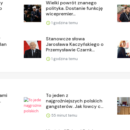
cy
Wielki powrót znanego
o
polityka. Dostanie funkcję
wicepremier...
1 godzina temu
?
Stanowcze słowa
lan
Jarosława Kaczyńskiego o
Przemysławie Czarnk...
1 godzina temu
cami
To jeden z
.
najgroźniejszych polskich
gangsterów. Jak łowcy c...
55 minut temu