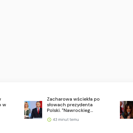
w
Zacharowa wściekła po
o w
słowach prezydenta
Polski. "Nawrockieg...
43 minut temu