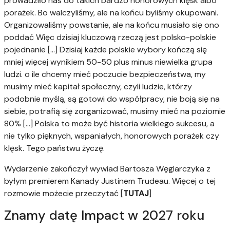
prowadziło nas do takich bardzo honorowych klęsk albo
porażek. Bo walczyliśmy, ale na końcu byliśmy okupowani.
Organizowaliśmy powstanie, ale na końcu musiało się ono
poddać Więc dzisiaj kluczową rzeczą jest polsko-polskie
pojednanie [...] Dzisiaj każde polskie wybory kończą się
mniej więcej wynikiem 50-50 plus minus niewielka grupa
ludzi. o ile chcemy mieć poczucie bezpieczeństwa, my
musimy mieć kapitał społeczny, czyli ludzie, którzy
podobnie myślą, są gotowi do współpracy, nie boją się na
siebie, potrafią się zorganizować, musimy mieć na poziomie
80% [...] Polska to może być historia wielkiego sukcesu, a
nie tylko pięknych, wspaniałych, honorowych porażek czy
klęsk. Tego państwu życzę.
Wydarzenie zakończył wywiad Bartosza Węglarczyka z
byłym premierem Kanady Justinem Trudeau. Więcej o tej
rozmowie możecie przeczytać [
TUTAJ
]
Znamy datę Impact w 2027 roku