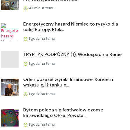
47 minut temu
Energetyczny hazard Niemiec to ryzyko dla
całej Europy. Efek...
1 godzina temu
TRYPTYK PODRÓŻNY (1): Wodospad na Renie
1 godzina temu
Orlen pokazał wyniki finansowe. Koncern
wskazuje, iż tankuje...
1 godzina temu
Bytom poleca się festiwalowiczom z
katowickiego OFFa. Powsta...
1 godzina temu