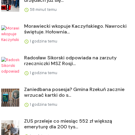
urzędach już się...
58 minut temu
Morawiecki wkopuje Kaczyńskiego. Nawrocki
świętuje. Hołownia...
1 godzina temu
Radosław Sikorski odpowiada na zarzuty
rzeczniczki MSZ Rosji...
1 godzina temu
Zaniedbana posesja? Gmina Rzekuń zacznie
wrzucać kartki do s...
1 godzina temu
ZUS przeleje co miesiąc 552 zł większą
emeryturę dla 200 tys...