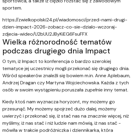
sportowca, a także iż ciężko rozstać się z zawodowym
sportem.
https://zwielkopolski24.pl/wiadomosci/przed-nami-drugi-
dzien-impact-2026-zobacz-co-sie-dzialo-wczoraj-
zdjecia-wideo/U2bUU2JByKiEG6FsuFFX
Wielka różnorodność tematów
podczas drugiego dnia Impact
O tym, iż Impact to konferencja o bardzo szerokiej
tematyce jej uczestnicy mogli przekonać się drugiego dnia.
Wśród speakerów znaleźli się bowiem m.in. Anne Aplebaum,
Andrzej Dragan czy Martyna Wojciechowska. Każda z tych
osób w swoim wystąpieniu poruszała zupełnie inny temat.
Kiedy ktoś nam wyznacza horyzont, my możemy go
przesunąć. My możemy spojrzeć dużo dalej, możemy
uwierzyć i przekonać się, iż stać nas na znacznie więcej, niż
myślimy, iż nas stać i niż ludzie nam mówią, iż nas stać -
mówiła w trakcie podróżniczka i dziennikarka, która