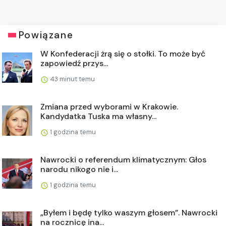
Powiązane
W Konfederacji żrą się o stołki. To może być
zapowiedź przys...
43 minut temu
Zmiana przed wyborami w Krakowie.
Kandydatka Tuska ma własny...
1 godzina temu
Nawrocki o referendum klimatycznym: Głos
narodu nikogo nie i...
1 godzina temu
„Byłem i będę tylko waszym głosem”. Nawrocki
na rocznicę ina...