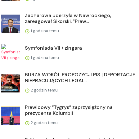
Zacharowa uderzyła w Nawrockiego,
zareagował Sikorski. "Praw...
1 godzina temu
Symfoniada VII / zingara
1 godzina temu
BURZA WOKÓŁ PROPOZYCJI PIS | DEPORTACJE
NIEPRACUJĄCYCH LEGAL...
2 godzin temu
Prawicowy “Tygrys” zaprzysiężony na
prezydenta Kolumbii
2 godzin temu