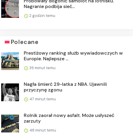
Próbowały dogonić samolot na lotnisku.
Nagranie podbija sieć...
2 godzin temu
Polecane
Prestiżowy ranking służb wywiadowczych w
Europie. Najlepsze ...
39 minut temu
Nagła śmierć 29-latka z NBA. Ujawnili
przyczynę zgonu
47 minut temu
Rolnik zaorał nowy asfalt. Może usłyszeć
zarzuty
48 minut temu