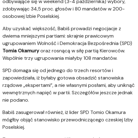
odbywające się w weekend (3-4 października) wybory,
zdobywając 34,5 proc. głosów i 80 mandatów w 200-
osobowej Izbie Poselskiej.
Aby uzyskać większość, Babiš prowadzi negocjacje z
dwiema mniejszymi partiami: skrajnie prawicowym
ugrupowaniem Wolność i Demokracja Bezpośrednia (SPD)
Tomia Okamury
oraz rosnącą w siłę partią Kierowców.
Wspólnie trzy ugrupowania miałyby 108 mandatów.
SPD domaga się od jednego do trzech resortów i
zapowiedziała, iż byłaby gotowa obsadzić stanowiska
rządowe „ekspertami”, a nie własnymi posłami, aby uniknąć
wewnętrznych napięć w partii. Szczegółów jeszcze jednak
nie podano.
Babiš zasugerował również, iż lider SPD Tomio Okamura
mógłby objąć stanowisko przewodniczącego czeskiej Izby
Poselskiej.