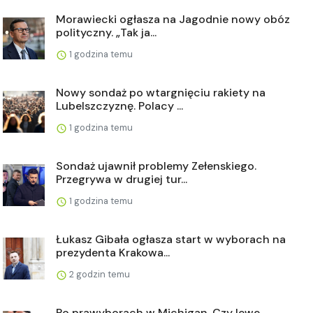
Morawiecki ogłasza na Jagodnie nowy obóz
polityczny. „Tak ja...
1 godzina temu
Nowy sondaż po wtargnięciu rakiety na
Lubelszczyznę. Polacy ...
1 godzina temu
Sondaż ujawnił problemy Zełenskiego.
Przegrywa w drugiej tur...
1 godzina temu
Łukasz Gibała ogłasza start w wyborach na
prezydenta Krakowa...
2 godzin temu
Po prawyborach w Michigan. Czy lewe