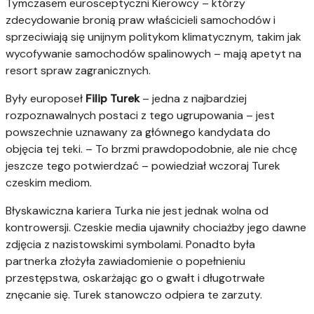
Tymczasem eurosceptyczni Kierowcy – którzy
zdecydowanie bronią praw właścicieli samochodów i
sprzeciwiają się unijnym politykom klimatycznym, takim jak
wycofywanie samochodów spalinowych – mają apetyt na
resort spraw zagranicznych.
Były europoseł
Filip Turek
– jedna z najbardziej
rozpoznawalnych postaci
z tego ugrupowania – jest
powszechnie uznawany za głównego kandydata do
objęcia tej teki. – To brzmi prawdopodobnie, ale nie chcę
jeszcze tego potwierdzać – powiedział wczoraj Turek
czeskim mediom.
Błyskawiczna kariera Turka nie jest jednak wolna od
kontrowersji. Czeskie media ujawniły chociażby jego dawne
zdjęcia z nazistowskimi symbolami. Ponadto była
partnerka złożyła zawiadomienie o popełnieniu
przestępstwa, oskarżając go o gwałt i długotrwałe
znęcanie się. Turek stanowczo odpiera te zarzuty.