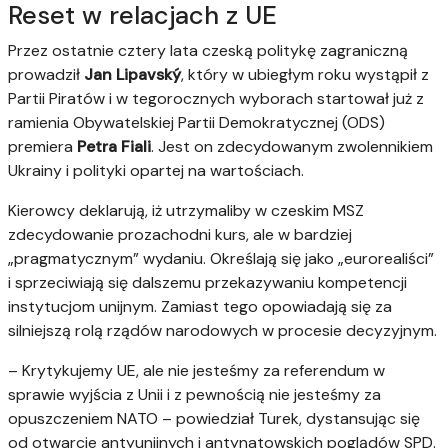
Reset w relacjach z UE
Przez ostatnie cztery lata czeską politykę zagraniczną
prowadził
Jan Lipavský
, który w ubiegłym roku wystąpił z
Partii Piratów i w tegorocznych wyborach startował już z
ramienia Obywatelskiej Partii Demokratycznej (ODS)
premiera
Petra Fiali
. Jest on zdecydowanym zwolennikiem
Ukrainy i polityki opartej na wartościach.
Kierowcy deklarują, iż utrzymaliby w czeskim MSZ
zdecydowanie prozachodni kurs, ale w bardziej
„pragmatycznym” wydaniu. Określają się jako „eurorealiści”
i sprzeciwiają się dalszemu przekazywaniu kompetencji
instytucjom unijnym. Zamiast tego opowiadają się za
silniejszą rolą rządów narodowych w procesie decyzyjnym.
– Krytykujemy UE, ale nie jesteśmy za referendum w
sprawie wyjścia z Unii i z pewnością nie jesteśmy za
opuszczeniem NATO – powiedział Turek, dystansując się
od otwarcie antyunijnych i antynatowskich poglądów SPD.