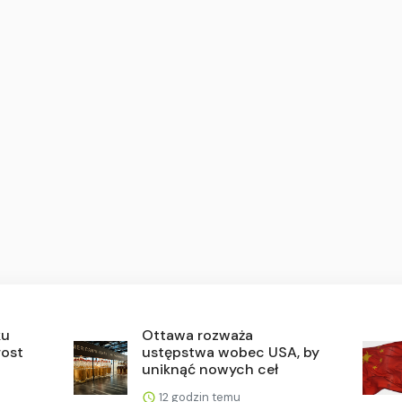
ku
Ottawa rozważa
rost
ustępstwa wobec USA, by
uniknąć nowych ceł
12 godzin temu