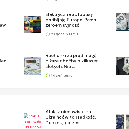
a
Elektryczne autobusy
podbijają Europę. Pełna
taw
zeroemisyjność ...
23 godzin temu
Rachunki za prąd mogą
eci.
niższe choćby o kilkaset
złotych. Nie ...
1 dzień temu
Ataki z nienawiści na
Ukraińców to rzadkość.
Dominują przest...