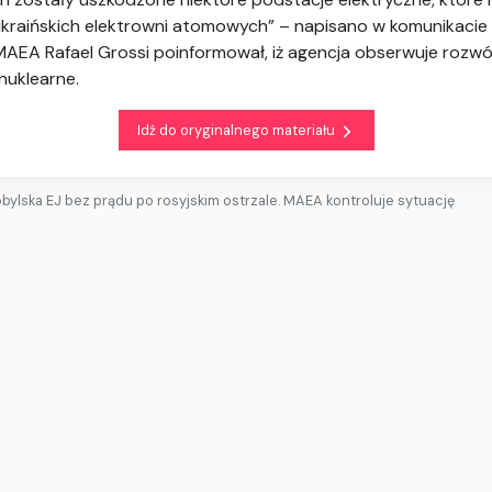
kraińskich elektrowni atomowych” – napisano w komunikacie
MAEA Rafael Grossi poinformował, iż agencja obserwuje rozwój
nuklearne.
Idź do oryginalnego materiału
bylska EJ bez prądu po rosyjskim ostrzale. MAEA kontroluje sytuację