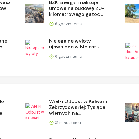
wasz
BZK Energy finalizuje
ców
umowę na budowę 20-
kilometrowego gazoc...
6 godzin temu
ane
Nielegalne wyloty
m.
ujawnione w Mojeszu
6 godzin temu
do
Wielki Odpust w Kalwarii
Zebrzydowskiej: Tysiące
...
wiernych na...
31 minut temu