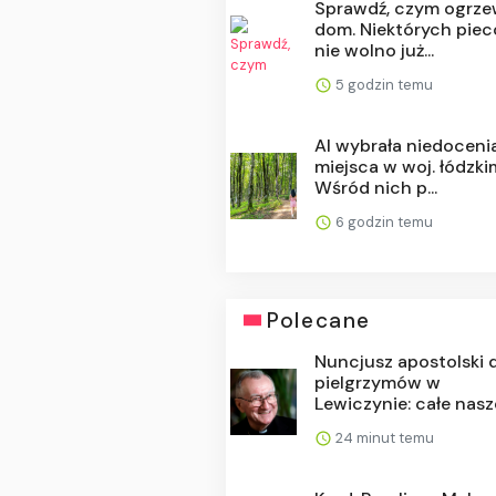
Sprawdź, czym ogrze
dom. Niektórych pie
nie wolno już...
5 godzin temu
AI wybrała niedoceni
miejsca w woj. łódzki
Wśród nich p...
6 godzin temu
Polecane
Nuncjusz apostolski 
pielgrzymów w
Lewiczynie: całe nasze 
24 minut temu