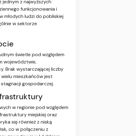
z jednym z najwyższych
iennego funkcjonowania i
młodych ludzi do pobliskiej
gólnie w sektorze
ocie
trudnym świetle pod względem
ym województwie,
. Brak wystarczającej liczby
 wielu mieszkańców jest
stagnacji gospodarczej.
frastruktury
towych w regionie pod względem
rastruktury miejskiej oraz
yka się również z niską
k, co w połączeniu z