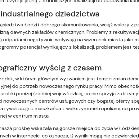
m czyni je jedną z trudniejszych lokalizacji do budowania ka
tindustrialnego dziedzictwa
sąsiedztwa Łodzi i dobrego skomunikowania, wciąż walczy z
izną dawnych zakładów chemicznych. Problemy z rekultywac
ą odpadami negatywnie wpływają na wizerunek miasta jako m
 ogromny potencjał wynikający z lokalizacji, problemem jest
graficzny wyścig z czasem
środek, w którym głównym wyzwaniem jest tempo zmian demo
yjnej do potrzeb nowoczesnego rynku pracy. Mimo obecnoś
arobki poniżej średniej wojewódzkiej, co nie sprzyja zatrzym
ci nowoczesnych centrów usługowych czy bogatej oferty sp
a rywalizację o mieszkańca z większymi metropoliami, co pr
nej w centrum miasta.
naszą prośbę wskazała najgorsze miejsca do życia w Łódzkiem,
ych w internecie, co oznacza, iż wyniki mogą nie odzwiercie