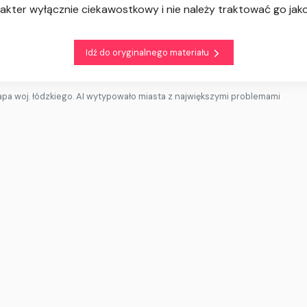
kter wyłącznie ciekawostkowy i nie należy traktować go jako
Idź do oryginalnego materiału
pa woj. łódzkiego. AI wytypowało miasta z największymi problemami