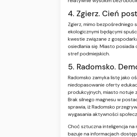
relatywnie wysokim bezrobocie
4. Zgierz. Cień pos
Zgierz, mimo bezpośredniego 
ekologicznymi będącymi spuśc
kwestie związane z gospodark
osiedlania się. Miasto posiada
stref podmiejskich.
5. Radomsko. Demo
Radomsko zamyka listę jako o
niedopasowanie oferty edukac
produkcyjnych, miasto notuje z
Brak silnego magnesu w posta
sprawia, iż Radomsko przegryw
wygasania aktywności społecz
Choć sztuczna inteligencja na 
bazuje na informacjach dostępn