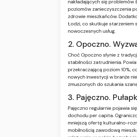
nakładających się problemów ś
poziomów zanieczyszczenia po
zdrowie mieszkańców. Dodatkow
Łodzi, co skutkuje starzeniem 
nowoczesnych usług.
2. Opoczno. Wyzwa
Choć Opoczno słynie z tradycj
stabilności zatrudnienia. Pow
przekraczającą poziom 10%, co
nowych inwestycji w branże ni
zmuszonych do szukania szans
3. Pajęczno. Pułap
Pajęczno regularnie pojawia s
dochodu per capita. Ograniczon
mniejszą ofertę kulturalno-ro
mobilnością zawodową mieszk