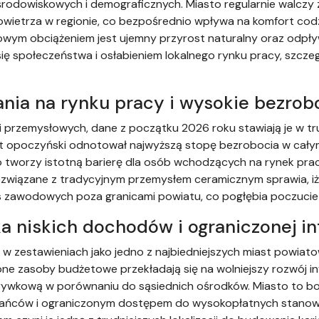
rodowiskowych i demograficznych. Miasto regularnie walczy 
wietrza w regionie, co bezpośrednio wpływa na komfort codz
ym obciążeniem jest ujemny przyrost naturalny oraz odpływ 
się społeczeństwa i osłabieniem lokalnego rynku pracy, szcze
nia na rynku pracy i wysokie bezrob
i przemysłowych, dane z początku 2026 roku stawiają je w 
iat opoczyński odnotował najwyższą stopę bezrobocia w cał
 tworzy istotną barierę dla osób wchodzących na rynek pracy
ezwiązane z tradycyjnym przemysłem ceramicznym sprawia, iż
 zawodowych poza granicami powiatu, co pogłębia poczucie 
ka niskich dochodów i ograniczonej in
ię w zestawieniach jako jedno z najbiedniejszych miast powia
e zasoby budżetowe przekładają się na wolniejszy rozwój inf
zrywkową w porównaniu do sąsiednich ośrodków. Miasto to bor
ańców i ograniczonym dostępem do wysokopłatnych stanowis