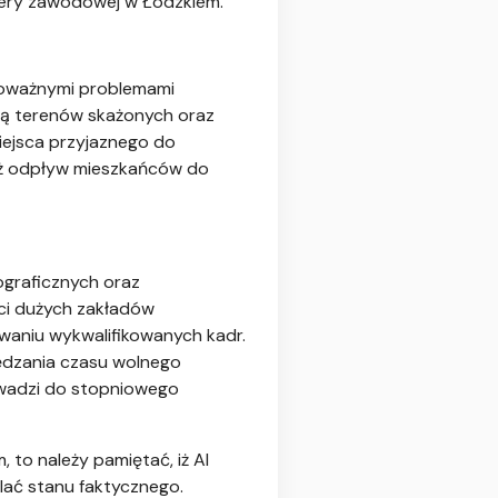
riery zawodowej w Łódzkiem.
 poważnymi problemami
ją terenów skażonych oraz
iejsca przyjaznego do
 też odpływ mieszkańców do
graficznych oraz
ci dużych zakładów
ywaniu wykwalifikowanych kadr.
ędzania czasu wolnego
owadzi do stopniowego
 to należy pamiętać, iż AI
dlać stanu faktycznego.