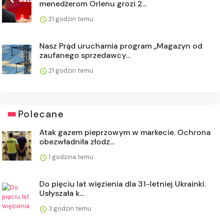
menedżerom Orlenu grozi 2...
21 godzin temu
Nasz Prąd uruchamia program „Magazyn od
zaufanego sprzedawcy...
21 godzin temu
Polecane
Atak gazem pieprzowym w markecie. Ochrona
obezwładniła złodz...
1 godzina temu
Do pięciu lat więzienia dla 31-letniej Ukrainki.
Usłyszała k...
3 godzin temu