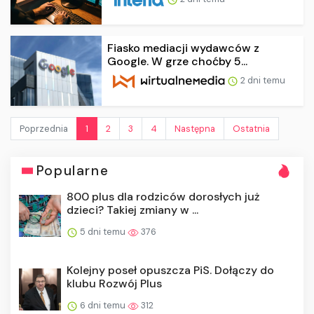
Fiasko mediacji wydawców z
Google. W grze choćby 5...
2 dni temu
Poprzednia
1
2
3
4
Następna
Ostatnia
Popularne
800 plus dla rodziców dorosłych już
dzieci? Takiej zmiany w ...
5 dni temu
376
Kolejny poseł opuszcza PiS. Dołączy do
klubu Rozwój Plus
6 dni temu
312