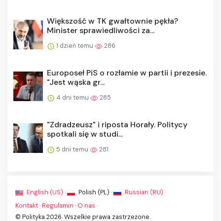
Większość w TK gwałtownie pękła?
Minister sprawiedliwości za...
1 dzień temu
286
Europoseł PiS o rozłamie w partii i prezesie.
"Jest wąska gr...
4 dni temu
285
"Zdradzeusz" i riposta Horały. Politycy
spotkali się w studi...
5 dni temu
281
English (US) ·
Polish (PL) ·
Russian (RU) ·
Kontakt
·
Regulamin
·
O nas
·
© Polityka 2026. Wszelkie prawa zastrzeżone.