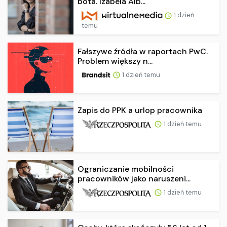
bota. Izabela Alb...
1 dzień
temu
Fałszywe źródła w raportach PwC.
Problem większy n...
1 dzień temu
Zapis do PPK a urlop pracownika
1 dzień temu
Ograniczanie mobilności
pracowników jako naruszeni...
1 dzień temu