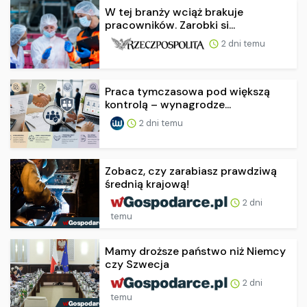
W tej branży wciąż brakuje
pracowników. Zarobki si...
2 dni temu
Praca tymczasowa pod większą
kontrolą – wynagrodze...
2 dni temu
Zobacz, czy zarabiasz prawdziwą
średnią krajową!
2 dni
temu
Mamy droższe państwo niż Niemcy
czy Szwecja
2 dni
temu