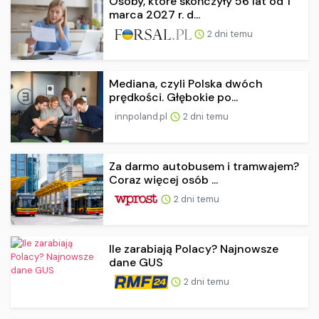
Osoby, które skończyły 56 lat od 1
marca 2027 r. d...
2 dni temu
Mediana, czyli Polska dwóch
prędkości. Głębokie po...
innpoland.pl
2 dni temu
Za darmo autobusem i tramwajem?
Coraz więcej osób ...
2 dni temu
Ile zarabiają Polacy? Najnowsze
dane GUS
2 dni temu