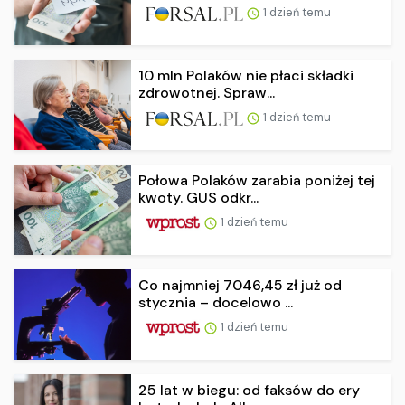
1 dzień temu
10 mln Polaków nie płaci składki
zdrowotnej. Spraw...
1 dzień temu
Połowa Polaków zarabia poniżej tej
kwoty. GUS odkr...
1 dzień temu
Co najmniej 7046,45 zł już od
stycznia – docelowo ...
1 dzień temu
25 lat w biegu: od faksów do ery