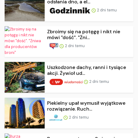
odsłania dno, a el...
2 dni temu
Zbroimy się na potęgę i nikt nie
mówi "dość". "Żni...
2 dni temu
Uszkodzone dachy, ranni i tysiące
akcji. Żywioł ud...
2 dni temu
Piekielny upał wymusił wyjątkowe
rozwiązanie. Ruch...
2 dni temu