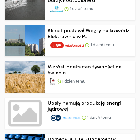
burzy. Podtopione ul...
1 dzień temu
Klimat postawił Węgry na krawędzi.
Elektrownia w P...
1 dzień temu
Wzrósł indeks cen żywności na
świecie
1 dzień temu
Upały hamują produkcję energii
jądrowej
1 dzień temu
Domeny .ai i .tv. Fundamenty