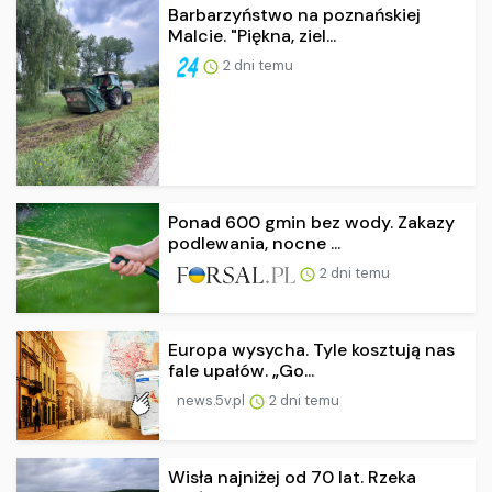
Barbarzyństwo na poznańskiej
Malcie. "Piękna, ziel...
2 dni temu
Ponad 600 gmin bez wody. Zakazy
podlewania, nocne ...
2 dni temu
Europa wysycha. Tyle kosztują nas
fale upałów. „Go...
news.5v.pl
2 dni temu
Wisła najniżej od 70 lat. Rzeka