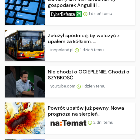
gospodarek Anguilli i...
1 dzień temu
Założył spódnicę, by walczyć z
upałem za kółkiem. ...
innpoland.pl
1 dzień temu
Nie chodzi o OCIEPLENIE. Chodzi o
SZYBKOŚĆ
youtube.com
1 dzień temu
Powrót upałów już pewny. Nowa
prognoza na sierpień...
2 dni temu