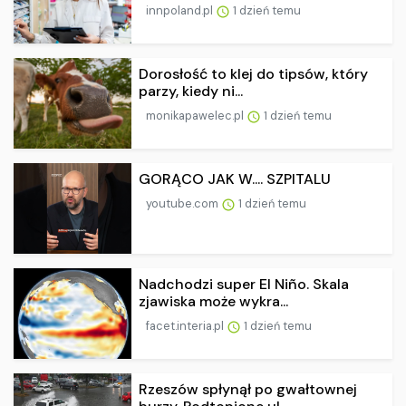
innpoland.pl
1 dzień temu
Dorosłość to klej do tipsów, który
parzy, kiedy ni...
monikapawelec.pl
1 dzień temu
GORĄCO JAK W.... SZPITALU
youtube.com
1 dzień temu
Nadchodzi super El Niño. Skala
zjawiska może wykra...
facet.interia.pl
1 dzień temu
Rzeszów spłynął po gwałtownej