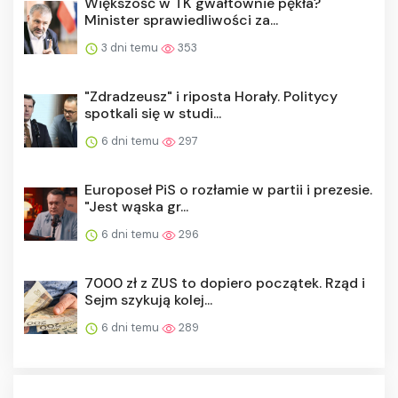
Większość w TK gwałtownie pękła?
Minister sprawiedliwości za...
3 dni temu
353
"Zdradzeusz" i riposta Horały. Politycy
spotkali się w studi...
6 dni temu
297
Europoseł PiS o rozłamie w partii i prezesie.
"Jest wąska gr...
6 dni temu
296
7000 zł z ZUS to dopiero początek. Rząd i
Sejm szykują kolej...
6 dni temu
289