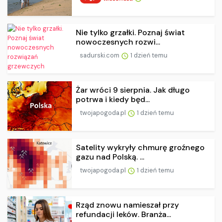
Nie tylko grzałki. Poznaj świat
nowoczesnych rozwi...
sadurski.com
1 dzień temu
Żar wróci 9 sierpnia. Jak długo
potrwa i kiedy będ...
twojapogoda.pl
1 dzień temu
Satelity wykryły chmurę groźnego
gazu nad Polską. ...
twojapogoda.pl
1 dzień temu
Rząd znowu namieszał przy
refundacji leków. Branża...