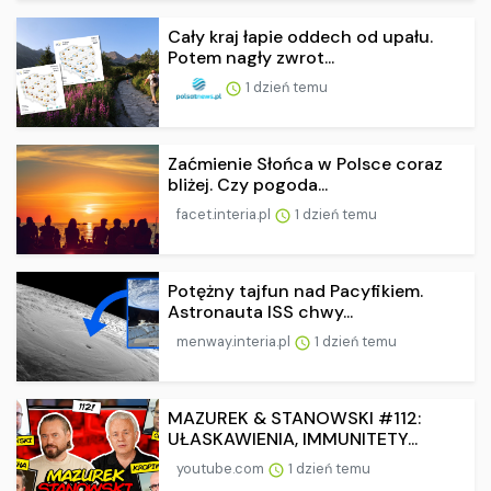
Cały kraj łapie oddech od upału.
Potem nagły zwrot...
1 dzień temu
Zaćmienie Słońca w Polsce coraz
bliżej. Czy pogoda...
facet.interia.pl
1 dzień temu
Potężny tajfun nad Pacyfikiem.
Astronauta ISS chwy...
menway.interia.pl
1 dzień temu
MAZUREK & STANOWSKI #112:
UŁASKAWIENIA, IMMUNITETY...
youtube.com
1 dzień temu