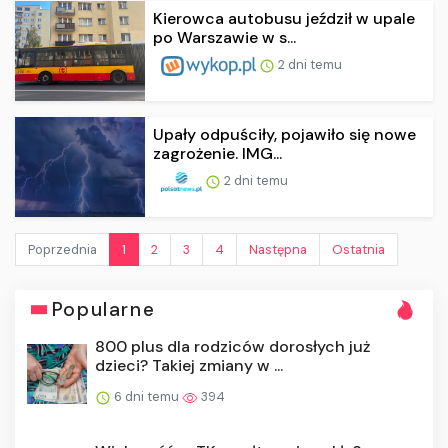
Kierowca autobusu jeździł w upale
po Warszawie w s...
2 dni temu
Upały odpuściły, pojawiło się nowe
zagrożenie. IMG...
2 dni temu
Poprzednia
1
2
3
4
Następna
Ostatnia
Popularne
800 plus dla rodziców dorosłych już
dzieci? Takiej zmiany w ...
6 dni temu
394