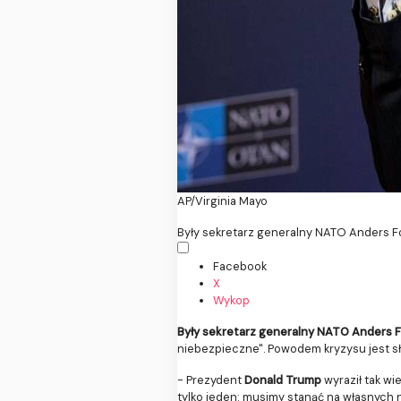
AP/Virginia Mayo
Były sekretarz generalny NATO Anders F
Facebook
X
Wykop
Były sekretarz generalny NATO Anders
niebezpieczne". Powodem kryzysu jest 
- Prezydent
Donald Trump
wyraził tak wi
tylko jeden: musimy stanąć na własnych n