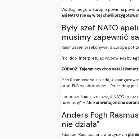
Według niego w Europie powinna powst
ani NATO nie są w tej chwili przygotow
Były szef NATO apel
musimy zapewnić sa
Rasmussen przekonywał, iż Europa potr
"Politico" interpretując wypowiedź byłe
ZOBACZ: Tajemniczy dron setki kilometr
Plan Rasmussena zakłada, iż zaangażowa
proc. PKB na obronność. - Potrzebny jes
Jednocześnie zaznaczył, iż NATO przez 
nuklearny". - Ale
konwencjonalna obrona 
Anders Fogh Rasmuss
nie działa"
Zdaniem Rasmussena w przyszłym
plani