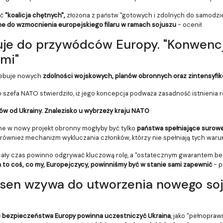
ać
"koalicja chętnych",
złożona z państw "gotowych i zdolnych do samodzi
ane do wzmocnienia europejskiego filaru w ramach sojuszu
- ocenił.
uje do przywódców Europy. "Konwenc
mi"
zebuje nowych
zdolności wojskowych, planów obronnych oraz zintensyfiko
go szefa NATO stwierdziło, iż jego koncepcja podważa zasadność istnienia
ów od Ukrainy. Znalezisko u wybrzeży kraju NATO
ne w nowy projekt obronny mogłyby być tylko
państwa spełniające surowe
t również mechanizm wykluczania członków, którzy nie spełniają tych waru
cały czas powinno odgrywać kluczową rolę, a "ostatecznym gwarantem be
to coś, co my, Europejczycy, powinniśmy być w stanie sami zapewnić
- p
en wzywa do utworzenia nowego soju
e bezpieczeństwa Europy powinna uczestniczyć Ukraina
, jako "pełnopra