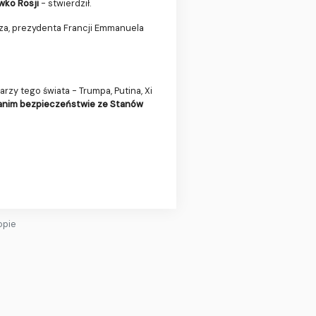
wko Rosji
- stwierdził.
erza, prezydenta Francji Emmanuela
rzy tego świata - Trumpa, Putina, Xi
i tanim bezpieczeństwie ze Stanów
opie