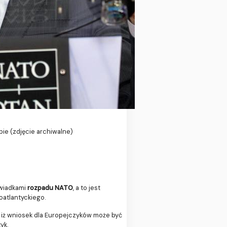
ie (zdjęcie archiwalne)
świadkami
rozpadu NATO
, a to jest
oatlantyckiego.
, iż wniosek dla Europejczyków może być
yk.