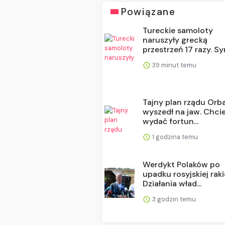
Powiązane
Tureckie samoloty
naruszyły grecką
przestrzeń 17 razy. Sym
39 minut temu
Tajny plan rządu Orb
wyszedł na jaw. Chcie
wydać fortun...
1 godzina temu
Werdykt Polaków po
upadku rosyjskiej raki
Działania wład...
3 godzin temu