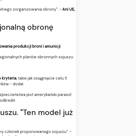
elnego zorganizowania obrony". -
Ani UE,
jonalną obronę
wania produkcji broni i amunicji
.
 regionalnych planów obronnych sojuszu.
 kryteria
, takie jak osiągnięcie celu 5
nków - dodał.
zpieczeństwa jest amerykański parasol
odkreślił.
szu. "Ten model już
wny członek proponowanego sojuszu". -