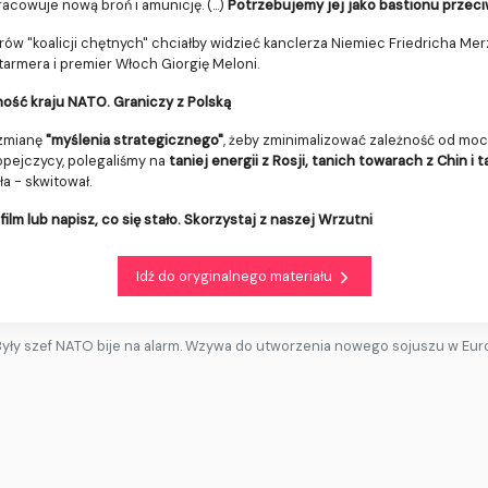
acowuje nową broń i amunicję. (...)
Potrzebujemy jej jako bastionu przeci
erów "koalicji chętnych" chciałby widzieć kanclerza Niemiec Friedricha M
Starmera i premier Włoch Giorgię Meloni.
ność kraju NATO. Graniczy z Polską
 zmianę
"myślenia strategicznego"
, żeby zminimalizować zależność od moca
uropejczycy, polegaliśmy na
taniej energii z Rosji, tanich towarach z Chin 
ła - skwitował.
film lub napisz, co się stało. Skorzystaj z naszej Wrzutni
Idź do oryginalnego materiału
Były szef NATO bije na alarm. Wzywa do utworzenia nowego sojuszu w Eur