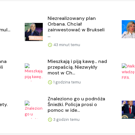
Niezrealizowany plan
Orbana. Chciał
ul...
zainwestować w Brukseli
...
43 minut temu
ana
Mieszkają i piją kawę... nad
li
przepaścią. Niezwykły
most w Ch...
1 godzina temu
Znaleziono go u podnóża
ety.
Śnieżki. Policja prosi o
pomoc w ide...
3 godzin temu