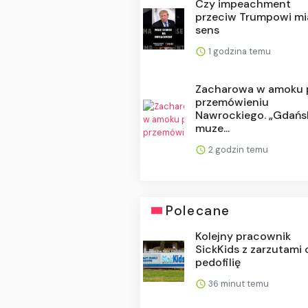
Czy impeachment
przeciw Trumpowi mi
sens
1 godzina temu
Zacharowa w amoku 
przemówieniu
Nawrockiego. „Gdańs
muze...
2 godzin temu
Polecane
Kolejny pracownik
SickKids z zarzutami 
pedofilię
36 minut temu