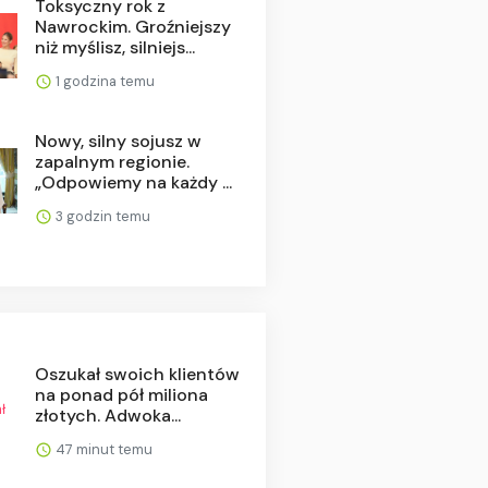
Toksyczny rok z
Nawrockim. Groźniejszy
niż myślisz, silniejs...
1 godzina temu
Nowy, silny sojusz w
zapalnym regionie.
„Odpowiemy na każdy ...
3 godzin temu
Oszukał swoich klientów
na ponad pół miliona
złotych. Adwoka...
47 minut temu