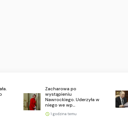
ała.
Zacharowa po
ło
wystąpieniu
Nawrockiego. Uderzyła w
niego we wp...
1 godzina temu