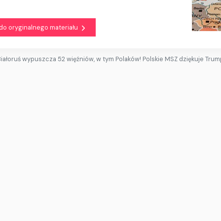
 do oryginalnego materiału
Białoruś wypuszcza 52 więźniów, w tym Polaków! Polskie MSZ dziękuje Trum