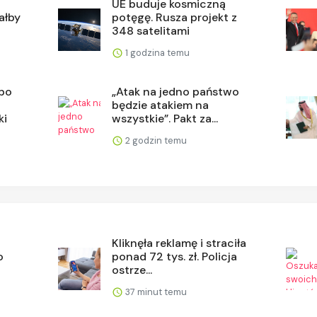
UE buduje kosmiczną
ałby
potęgę. Rusza projekt z
348 satelitami
1 godzina temu
po
„Atak na jedno państwo
będzie atakiem na
ki
wszystkie”. Pakt za...
2 godzin temu
Kliknęła reklamę i straciła
o
ponad 72 tys. zł. Policja
ostrze...
37 minut temu