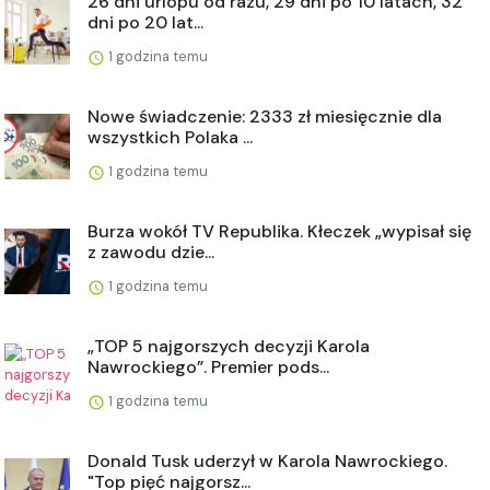
26 dni urlopu od razu, 29 dni po 10 latach, 32
dni po 20 lat...
1 godzina temu
Nowe świadczenie: 2333 zł miesięcznie dla
wszystkich Polaka ...
1 godzina temu
Burza wokół TV Republika. Kłeczek „wypisał się
z zawodu dzie...
1 godzina temu
„TOP 5 najgorszych decyzji Karola
Nawrockiego”. Premier pods...
1 godzina temu
Donald Tusk uderzył w Karola Nawrockiego.
"Top pięć najgorsz...