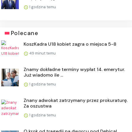
1 godzina temu
Polecane
KoszKadra U18 kobiet zagra o miejsca 5-8
49 minut temu
Znamy dokładne terminy wypłat 14. emerytur.
Już wiadomo ile ...
1 godzina temu
Znany adwokat zatrzymany przez prokuraturę.
Za oszustwa
1 godzina temu
O krok od tragedii na dworcu pod Dębicą!