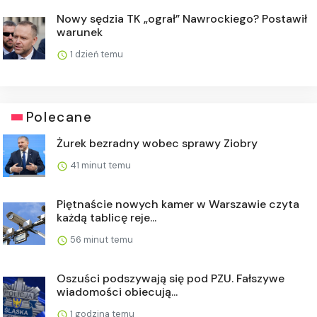
Nowy sędzia TK „ograł” Nawrockiego? Postawił
warunek
1 dzień temu
Polecane
Żurek bezradny wobec sprawy Ziobry
41 minut temu
Piętnaście nowych kamer w Warszawie czyta
każdą tablicę reje...
56 minut temu
Oszuści podszywają się pod PZU. Fałszywe
wiadomości obiecują...
1 godzina temu