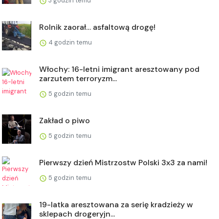
3 godzin temu
Rolnik zaorał… asfaltową drogę!
4 godzin temu
Włochy: 16-letni imigrant aresztowany pod
zarzutem terroryzm...
5 godzin temu
Zakład o piwo
5 godzin temu
Pierwszy dzień Mistrzostw Polski 3x3 za nami!
5 godzin temu
19-latka aresztowana za serię kradzieży w
sklepach drogeryjn...