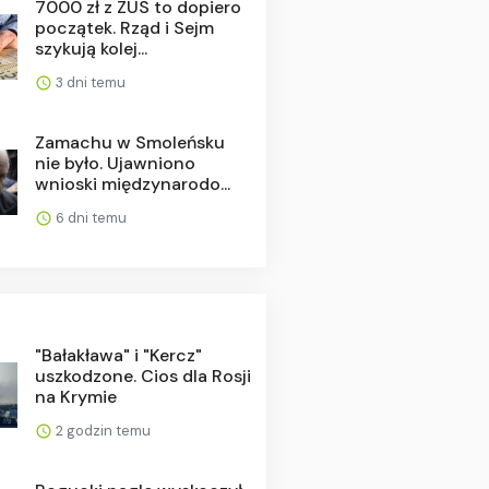
7000 zł z ZUS to dopiero
początek. Rząd i Sejm
szykują kolej...
3 dni temu
Zamachu w Smoleńsku
nie było. Ujawniono
wnioski międzynarodo...
6 dni temu
"Bałakława" i "Kercz"
uszkodzone. Cios dla Rosji
na Krymie
2 godzin temu