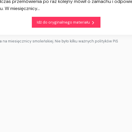
czas przemówienia po raz kolejny mówił o zamachu i odpowied
u. W miesięcznicy...
Idź do oryginalnego materiału
 na miesięcznicy smoleńskiej. Nie było kilku ważnych polityków PiS