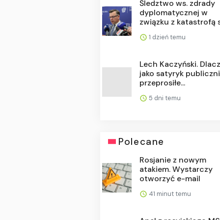
Śledztwo ws. zdrady
dyplomatycznej w
związku z katastrofą s
1 dzień temu
Lech Kaczyński. Dlac
jako satyryk publiczn
przeprosiłe...
5 dni temu
Polecane
Rosjanie z nowym
atakiem. Wystarczy
otworzyć e-mail
41 minut temu