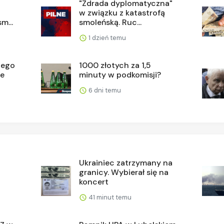
"Zdrada dyplomatyczna"
w związku z katastrofą
m...
smoleńską. Ruc...
1 dzień temu
zego
1000 złotych za 1,5
ie
minuty w podkomisji?
6 dni temu
Ukrainiec zatrzymany na
granicy. Wybierał się na
koncert
41 minut temu