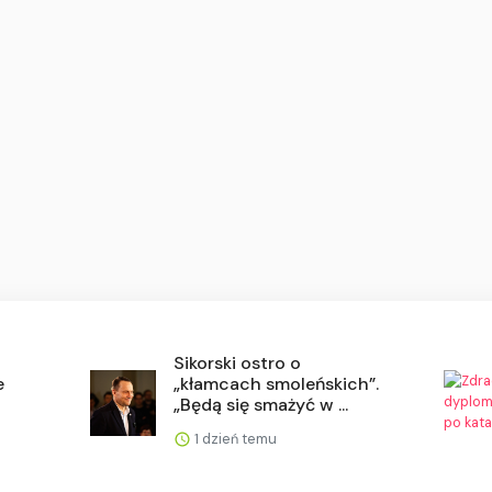
Sikorski ostro o
e
„kłamcach smoleńskich”.
„Będą się smażyć w ...
1 dzień temu