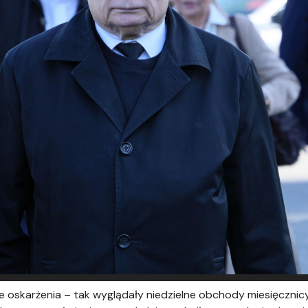
zne oskarżenia – tak wyglądały niedzielne obchody miesięcznic