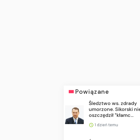
Powiązane
Śledztwo ws. zdrady
umorzone. Sikorski ni
oszczędził "kłamc...
1 dzień temu