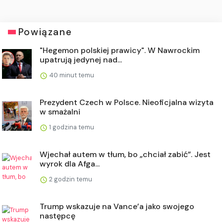
Powiązane
"Hegemon polskiej prawicy". W Nawrockim
upatrują jedynej nad...
40 minut temu
Prezydent Czech w Polsce. Nieoficjalna wizyta
w smażalni
1 godzina temu
Wjechał autem w tłum, bo „chciał zabić”. Jest
wyrok dla Afga...
2 godzin temu
Trump wskazuje na Vance’a jako swojego
następcę