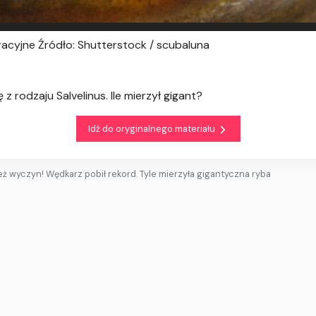
stracyjne Źródło: Shutterstock / scubaluna
 rodzaju Salvelinus. Ile mierzył gigant?
Idź do oryginalnego materiału
eż wyczyn! Wędkarz pobił rekord. Tyle mierzyła gigantyczna ryba