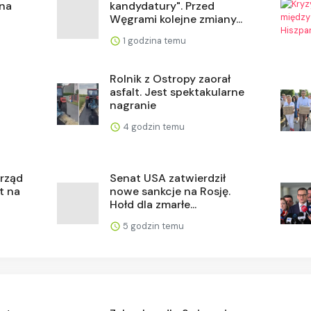
 na
kandydatury". Przed
Węgrami kolejne zmiany...
1 godzina temu
Rolnik z Ostropy zaorał
asfalt. Jest spektakularne
nagranie
4 godzin temu
 rząd
Senat USA zatwierdził
t na
nowe sankcje na Rosję.
Hołd dla zmarłe...
5 godzin temu