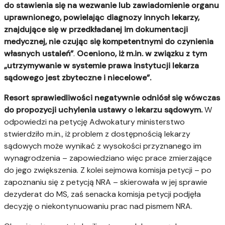
do stawienia się na wezwanie lub zawiadomienie organu
uprawnionego, powielając diagnozy innych lekarzy,
znajdujące się w przedkładanej im dokumentacji
medycznej, nie czując się kompetentnymi do czynienia
własnych ustaleń”
.
Oceniono, iż m.in. w związku z tym
„utrzymywanie w systemie prawa instytucji lekarza
sądowego jest zbyteczne i niecelowe”.
Resort sprawiedliwości negatywnie odniósł się wówczas
do propozycji uchylenia ustawy o lekarzu sądowym.
W
odpowiedzi na petycję Adwokatury ministerstwo
stwierdziło m.in., iż problem z dostępnością lekarzy
sądowych może wynikać z wysokości przyznanego im
wynagrodzenia – zapowiedziano więc prace zmierzające
do jego zwiększenia. Z kolei sejmowa komisja petycji – po
zapoznaniu się z petycją NRA – skierowała w jej sprawie
dezyderat do MS, zaś senacka komisja petycji podjęła
decyzję o niekontynuowaniu prac nad pismem NRA.