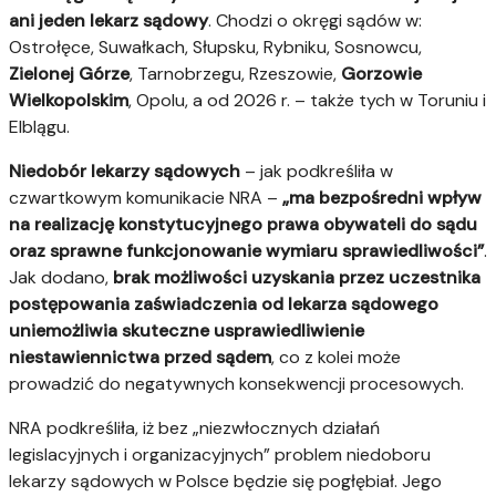
ani jeden lekarz sądowy
. Chodzi o okręgi sądów w:
Ostrołęce, Suwałkach, Słupsku, Rybniku, Sosnowcu,
Zielonej Górze
, Tarnobrzegu, Rzeszowie,
Gorzowie
Wielkopolskim
, Opolu, a od 2026 r. – także tych w Toruniu i
Elblągu.
Niedobór lekarzy sądowych
– jak podkreśliła w
czwartkowym komunikacie NRA –
„ma bezpośredni wpływ
na realizację konstytucyjnego prawa obywateli do sądu
oraz sprawne funkcjonowanie wymiaru sprawiedliwości”
.
Jak dodano,
brak możliwości uzyskania przez uczestnika
postępowania zaświadczenia od lekarza sądowego
uniemożliwia skuteczne usprawiedliwienie
niestawiennictwa przed sądem
, co z kolei może
prowadzić do negatywnych konsekwencji procesowych.
NRA podkreśliła, iż bez „niezwłocznych działań
legislacyjnych i organizacyjnych” problem niedoboru
lekarzy sądowych w Polsce będzie się pogłębiał. Jego