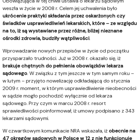
Obowiązująca w tej chwili ustawa o lekarzu sądowym
weszła w życie w 2008 r. Celem jej uchwalenia było
ukrócenie praktyki składania przez oskarżonych czy
świadków usprawiedliwień lekarskich, które – ze względu
na to, iż są wystawiane przez różne, bliżej nieznane
ośrodki zdrowia, budziły wątpliwości
.
Wprowadzanie nowych przepisów w życie od początku
przysparzało trudności. Już w 2008 r. okazało się, iż
brakuje chętnych do pełnienia obowiązków lekarza
sądowego
. W związku z tym jeszcze w tym samym roku –
w lutym – przyjęto nowelizację odkładającą do stycznia
2009 r. moment, w którym usprawiedliwienie nieobecności
w sądzie mogło pochodzić wyłącznie od lekarza
sądowego. Przy czym w marcu 2008 r. resort
sprawiedliwości poinformował, iż umowy podpisano z 343
lekarzami sądowymi.
W czwartkowym komunikacie NRA wskazała, iż
obecnie na
47 okręgów sądowych w Polsce w 12 z nie funkcjonuje