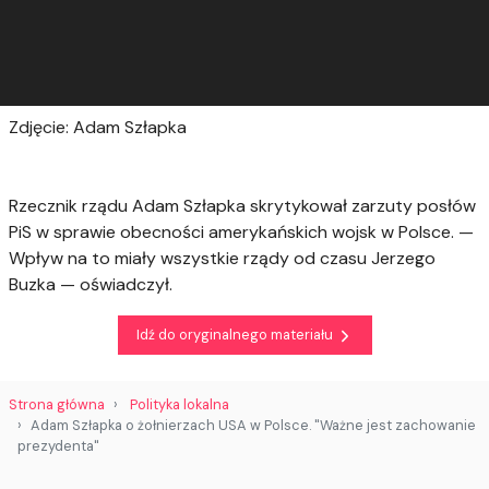
Zdjęcie: Adam Szłapka
Rzecznik rządu Adam Szłapka skrytykował zarzuty posłów
PiS w sprawie obecności amerykańskich wojsk w Polsce. —
Wpływ na to miały wszystkie rządy od czasu Jerzego
Buzka — oświadczył.
Idź do oryginalnego materiału
Strona główna
Polityka lokalna
Adam Szłapka o żołnierzach USA w Polsce. "Ważne jest zachowanie
prezydenta"